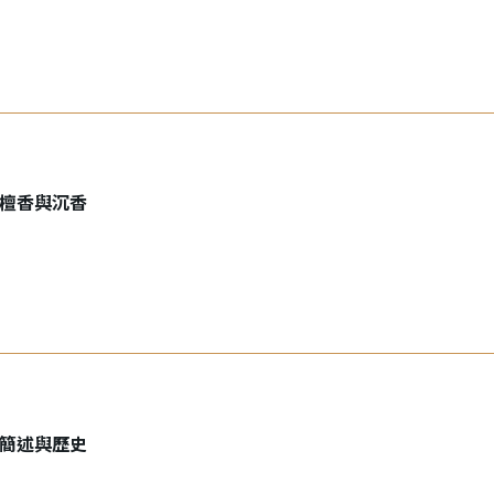
檀香與沉香
簡述與歷史