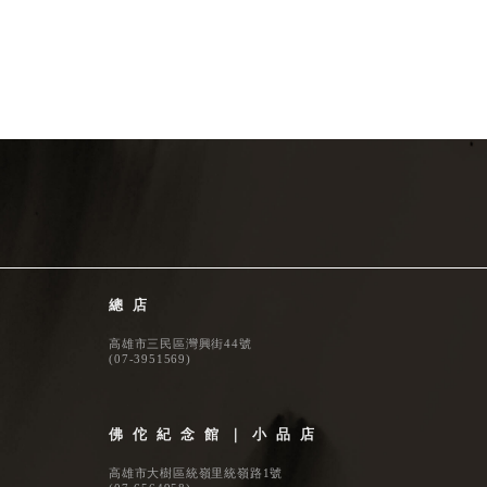
總店
高雄市三民區灣興街44號
(
07-3951569
)
佛佗紀念館｜小品店
高雄市大樹區統嶺里統嶺路1號