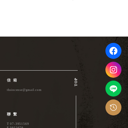
TOP
信箱
thsincense@gmail.com
聯繫
T
07-3951569
F 3952679