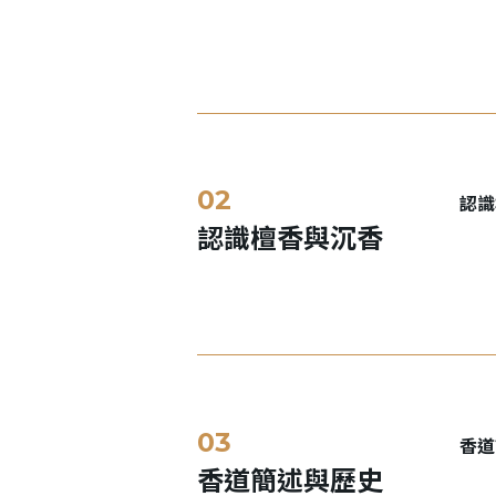
認識
認識檀香與沉香
香道
香道簡述與歷史