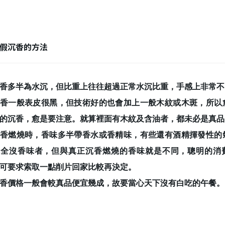
假沉香的方法
香多半為水沉，但比重上往往超過正常水沉比重，手感上非常不
香一般表皮很黑，但技術好的也會加上一般木紋或木斑，所以
的沉香，愈是要注意。就算裡面有木紋及含油者，都未必是真品
香燃燒時，香味多半帶香水或香精味，有些還有酒精揮發性的
完全沒香味者，但與真正沉香燃燒的香味就是不同，聰明的消
可要求索取一點削片回家比較再決定。
香價格一般會較真品便宜幾成，故要當心天下沒有白吃的午餐。