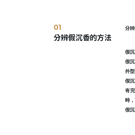
分辨
分辨假沉香的方法
假沉
假沉
外型
假沉
有
時，
假沉