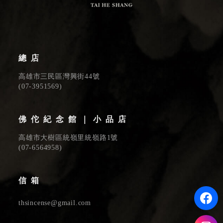
總店
高雄市三民區灣興街44號
(
07-3951569
)
佛佗紀念館｜小品店
高雄市大樹區統嶺里統嶺路1號
(
07-6564958
)
信箱
thsincense@gmail.com