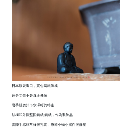
日本原裝進口，實心鑄鐵製成
這是文鎮不是真正佛像
岩手縣奧州市水澤町的特產
結構和外觀堅固鎮紙 鎮紙，作為裝飾品
實際手感非常好很扎實，療癒小物小擺件很舒壓