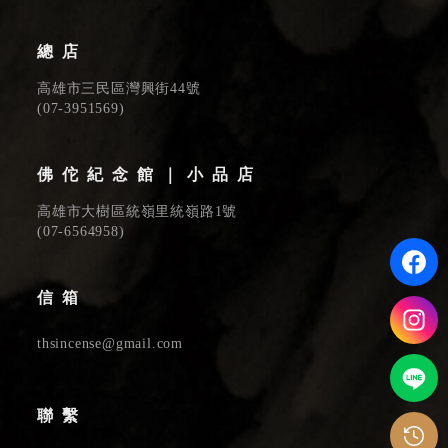
總店
高雄市三民區灣興街44號
(
07-3951569
)
佛佗紀念館｜小品店
高雄市大樹區統嶺里統嶺路1號
(
07-6564958
)
信箱
thsincense@gmail.com
聯繫