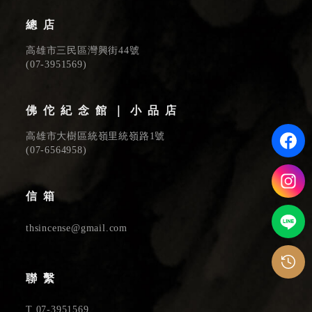
總店
高雄市三民區灣興街44號
(
07-3951569
)
佛佗紀念館｜小品店
高雄市大樹區統嶺里統嶺路1號
(
07-6564958
)
信箱
thsincense@gmail.com
聯繫
T
07-3951569