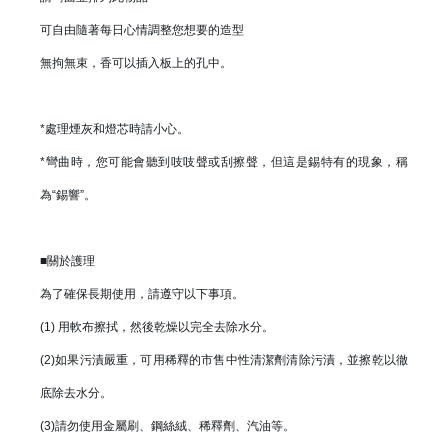
可自由隨著每日心情調整您想要的造型
無拘無束，香可以插入板上的孔中。
*處理煙灰和燈芯時請小心。
*彎曲時，您可能會聽到吱吱聲或刮擦聲，但這是錫特有的現象，稱
為“錫響”。
■關於護理
為了確保長期使用，請遵守以下事項。
(1) 用軟布擦拭，然後乾燥以完全去除水分。
(2)如果污漬嚴重，可用稀釋的市售中性清潔劑清除污漬，並擦乾以徹
底除去水分。
(3)請勿使用金屬刷、鋼絲絨、稀釋劑、汽油等。