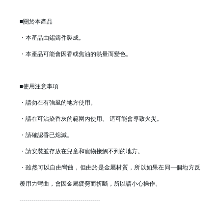
■關於本產品
・本產品由錫鑄件製成。
・本產品可能會因香或焦油的熱量而變色。
■使用注意事項
・請勿在有強風的地方使用。
・請在可沾染香灰的範圍內使用。 這可能會導致火災。
・請確認香已熄滅。
・請安裝並存放在兒童和寵物接觸不到的地方。
・雖然可以自由彎曲，但由於是金屬材質，所以如果在同一個地方反
覆用力彎曲，會因金屬疲勞而折斷，所以請小心操作。
-----------------------------------------