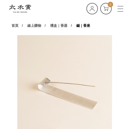
0
首頁
線上購物
禮盒｜香器
錫｜香座