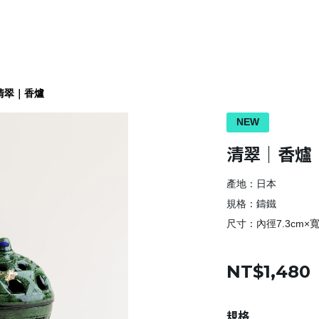
清翠｜香爐
NEW
清翠｜香爐
產地：日本
規格：鑄鐵
尺寸：內徑7.3cm×寬
NT$1,480
規格