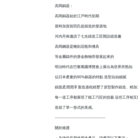
高岡銅器：
高岡銅器始於江戶時代初期
當時加賀前田氏從鑄造的發源地
河內丹南邀請了七名鑄造工匠開設鑄造廠
高岡鋼器是雕刻花瓶和佛具
等金屬鑄件的唐金飾物而發展起來的
明治時代在巴黎萬國博覽會上展出為世界所熟知
佔日本產量的90%銅器的特點 造型自由細膩
鑄面柔潤潤澤 製造過程經歷了原型製作鑄造、精加
每一道工序都展現了能工巧匠的技藝 這些工序相互
造就了單一形式的美感。
-----------------------------------------
關於維護
・為確保長期使用本產品，請遵守以下事項：