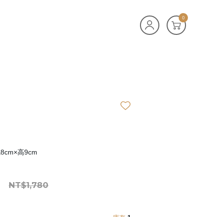
0
8cm×高9cm
NT$1,780