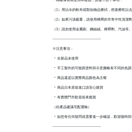
（1）用沾水的軟布或類似物品擦拭，然後擦乾以
（2）如果污漬嚴重，請使用稀釋的市售中性清潔
（3）請勿使用金屬刷、鋼絲絨、稀釋劑、汽油等
-----------------------------------------
※注意事項：
・
全新品未使用
・
手工製作的可能因塗料與示意圖略有不同的色調
・
商品還是以實際商品顏色為主喔
・
商品日本原裝進口請安心購買
・
有實體門市歡迎前來鑑賞
（此產品建議宅配運輸）
・
如您有任何疑問或需要進一步確認，歡迎隨時與
-----------------------------------------